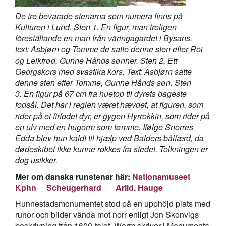
De tre bevarade stenarna som numera finns på
Kulturen i Lund. Sten 1. En figur, man troligen
föreställande en man från väringagardet i Bysans.
text: Asbjørn og Tomme de satte denne sten efter Roi
og Leikfrød, Gunne Hånds sønner. Sten 2. Ett
Georgskors med svastika kors. Text: Asbjørn satte
denne sten efter Tomme, Gunne Hånds søn. Sten
3. En figur på 67 cm fra huetop til dyrets bageste
fodsål. Det har i reglen været hævdet, at figuren, som
rider på et firfodet dyr, er gygen Hyrrokkin, som rider på
en ulv med en hugorm som tømme. Ifølge Snorres
Edda blev hun kaldt til hjælp ved Balders bålfærd, da
dødeskibet ikke kunne rokkes fra stedet. Tolkningen er
dog usikker.
Mer om danska runstenar här:
Nationamuseet
Kphn
Scheugerhard
Arild. Hauge
Hunnestadsmonumentet stod på en upphöjd plats med
runor och bilder vända mot norr enligt Jon Skonvigs
beskrivning från 1600-talet. Worm skriver i Monumenta