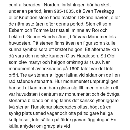
centraliserades i Norden. Inristningen bör ha skett
under en period, åren 985-1035, då Sven Tveskägg
eller Knut den store hade makten i Skandinavien, eller
de närmaste åren efter denna period. Sten ett som
Esbern och Tomme lät rista till minne av Roi och
Lekfred, Gunne Hands söner, bör vara Monumentets
huvudsten. På stenen finns även en figur som skulle
kunna symbolisera ett kristet helgon. Ett alternativ kan
då vara den norske kungen Olav Haraldsen, S:t Olof
som blev martyr och helgon omkring år 1030. När
monumentet avtecknades på 1600-talet var det inte
orört. Tre av stenarna ligger fallna vid sidan om de i en
rad stående stenarna. Hur monumentet ursprungligen
har sett ut kan man bara gissa sig till, men om sten ett
var huvudsten i centrum av monumentet och de övriga
stenarna bildade en ring fanns det kanske ytterliggare
två stenar. Runstenar placerades oftast högt på en
synlig plats utmed vägar och ofta på tidigare heliga
kultplatser, inte sällan på äldre gravanläggningar. En
källa antyder om gravplats vid