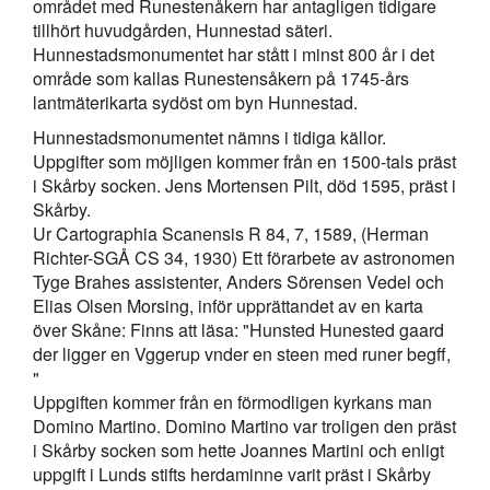
området med Runestenåkern har antagligen tidigare
tillhört huvudgården, Hunnestad säteri.
Hunnestadsmonumentet har stått i minst 800 år i det
område som kallas Runestensåkern på 1745-års
lantmäterikarta sydöst om byn Hunnestad.
Hunnestadsmonumentet nämns i tidiga källor.
Uppgifter som möjligen kommer från en 1500-tals präst
i Skårby socken. Jens Mortensen Pilt, död 1595, präst i
Skårby.
Ur Cartographia Scanensis R 84, 7, 1589, (Herman
Richter-SGÅ CS 34, 1930) Ett förarbete av astronomen
Tyge Brahes assistenter, Anders Sörensen Vedel och
Elias Olsen Morsing, inför upprättandet av en karta
över Skåne: Finns att läsa: "Hunsted Hunested gaard
der ligger en Vggerup vnder en steen med runer begff,
"
Uppgiften kommer från en förmodligen kyrkans man
Domino Martino. Domino Martino var troligen den präst
i Skårby socken som hette Joannes Martini och enligt
uppgift i Lunds stifts herdaminne varit präst i Skårby