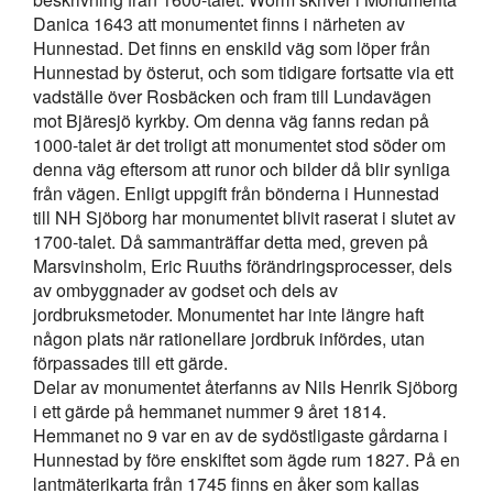
Danica 1643 att monumentet finns i närheten av
Hunnestad. Det finns en enskild väg som löper från
Hunnestad by österut, och som tidigare fortsatte via ett
vadställe över Rosbäcken och fram till Lundavägen
mot Bjäresjö kyrkby. Om denna väg fanns redan på
1000-talet är det troligt att monumentet stod söder om
denna väg eftersom att runor och bilder då blir synliga
från vägen. Enligt uppgift från bönderna i Hunnestad
till NH Sjöborg har monumentet blivit raserat i slutet av
1700-talet. Då sammanträffar detta med, greven på
Marsvinsholm, Eric Ruuths förändringsprocesser, dels
av ombyggnader av godset och dels av
jordbruksmetoder. Monumentet har inte längre haft
någon plats när rationellare jordbruk infördes, utan
förpassades till ett gärde.
Delar av monumentet återfanns av Nils Henrik Sjöborg
i ett gärde på hemmanet nummer 9 året 1814.
Hemmanet no 9 var en av de sydöstligaste gårdarna i
Hunnestad by före enskiftet som ägde rum 1827. På en
lantmäterikarta från 1745 finns en åker som kallas