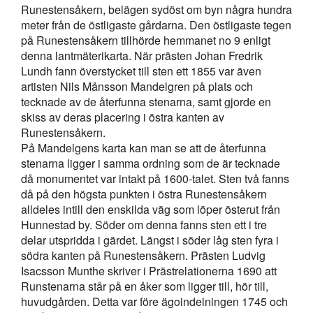
Runestensåkern, belägen sydöst om byn några hundra
meter från de östligaste gårdarna. Den östligaste tegen
på Runestensåkern tillhörde hemmanet no 9 enligt
denna lantmäterikarta. När prästen Johan Fredrik
Lundh fann överstycket till sten ett 1855 var även
artisten Nils Månsson Mandelgren på plats och
tecknade av de återfunna stenarna, samt gjorde en
skiss av deras placering i östra kanten av
Runestensåkern.
På Mandelgens karta kan man se att de återfunna
stenarna ligger i samma ordning som de är tecknade
då monumentet var intakt på 1600-talet. Sten två fanns
då på den högsta punkten i östra Runestensåkern
alldeles intill den enskilda väg som löper österut från
Hunnestad by. Söder om denna fanns sten ett i tre
delar utspridda i gärdet. Längst i söder låg sten fyra i
södra kanten på Runestensåkern. Prästen Ludvig
Isacsson Munthe skriver i Prästrelationerna 1690 att
Runstenarna står på en åker som ligger till, hör till,
huvudgården. Detta var före ägoindelningen 1745 och